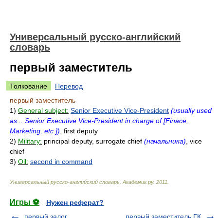
Универсальный русско-английский
словарь
первый заместитель
Толкование
Перевод
первый заместитель
1)
General subject:
Senior Executive Vice-President
(usually used
as .. Senior Executive Vice-President in charge of [Finace,
Marketing, etc.])
, first deputy
2)
Military:
principal deputy, surrogate chief
(начальника)
, vice
chief
3)
Oil:
second in command
Универсальный русско-английский словарь
.
Академик.ру
.
2011
.
Игры ⚽
Нужен реферат?
первый залог
первый заместитель ГК